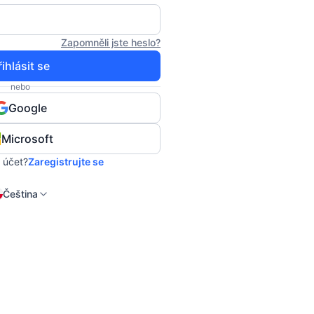
Zapomněli jste heslo?
řihlásit se
nebo
Google
Microsoft
 účet?
Zaregistrujte se
Čeština